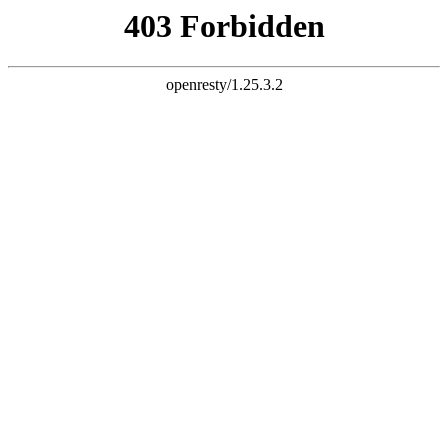
k8凯发_(中国)_一触即发
欢迎来到深圳皖江债务公司官网!我们专注于深圳,东莞要账,追债
等服务
热线电话:13530831867
Toggle navigation
首 页
关于我们
服务范围
服务流程
保密约定
清债案例
新闻中心
公司新闻
行业新闻
法律专栏
专家答疑
债务答疑
追债问答