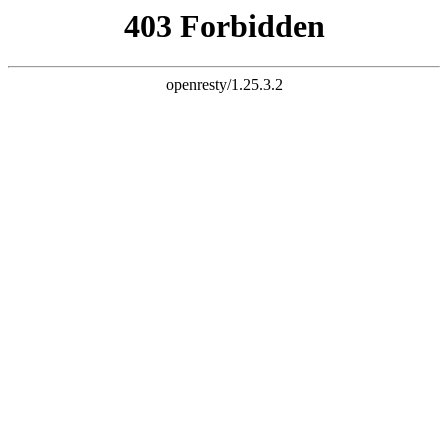
k8凯发_(中国)_一触即发
欢迎访问内蒙古鸿泰铝业有限公司网站！
您暂无未读询盘信息!
在线留言