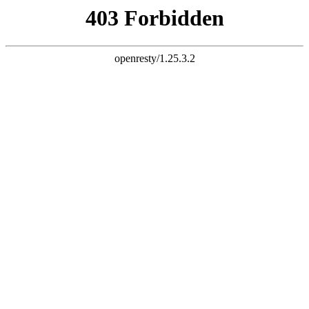
k8凯发_(中国)_一触即发
欢迎来到深圳皖江债务公司官网!我们专注于深圳,东莞要账,追债
等服务
热线电话:13530831867
Toggle navigation
首 页
关于我们
服务范围
服务流程
保密约定
清债案例
新闻中心
公司新闻
行业新闻
法律专栏
专家答疑
债务答疑
追债问答